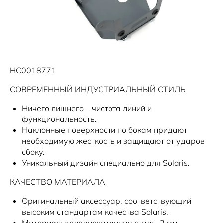
Solaris Забота
Информация о дилере
Помощь на дорогах
Плати частями
Новости
HC0018771
СОВРЕМЕННЫЙ ИНДУСТРИАЛЬНЫЙ СТИЛЬ
Ничего лишнего – чистота линий и
функциональность.
Наклонные поверхности по бокам придают
необходимую жесткость и защищают от ударов
сбоку.
Уникальный дизайн специально для Solaris.
КАЧЕСТВО МАТЕРИАЛА
Оригинальный аксессуар, соответствующий
высоким стандартам качества Solaris.
Материал: холоднокатанная сталь, 2 мм.