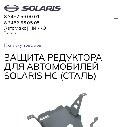
8 3452 56 00 01
8 3452 56 05 05
АвтоМакс | НИККО
Тюмень
К списку товаров
АВТО В НАЛИЧИИ
ЗАЩИТА РЕДУКТОРА
ДЛЯ АВТОМОБИЛЕЙ
МОДЕЛИ
SOLARIS HC (СТАЛЬ)
Solaris HC
Solaris KRX
ЦИФРОВОЙ АВТОМОБИЛЬ
Solaris KRS
Solaris HS
ПОКУПАТЕЛЯМ
Кредит
Трейд-ин
СЕРВИС
Корпоративным клиентам
Запасные части
Оригинальные аксессуары
Запись на сервис
Тест-драйв
О ДИЛЕРЕ
Гарантия
Solaris Страхование
Контакты
Руководства