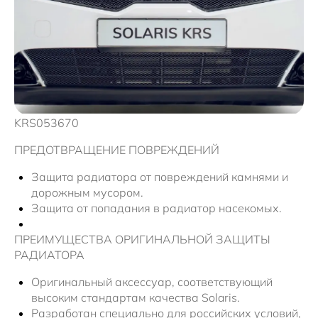
Solaris Забота
Информация о дилере
Помощь на дорогах
Плати частями
Новости
KRS053670
ПРЕДОТВРАЩЕНИЕ ПОВРЕЖДЕНИЙ
Защита радиатора от повреждений камнями и
дорожным мусором.
Защита от попадания в радиатор насекомых.
ПРЕИМУЩЕСТВА ОРИГИНАЛЬНОЙ ЗАЩИТЫ
РАДИАТОРА
Оригинальный аксессуар, соответствующий
высоким стандартам качества Solaris.
Разработан специально для российских условий,