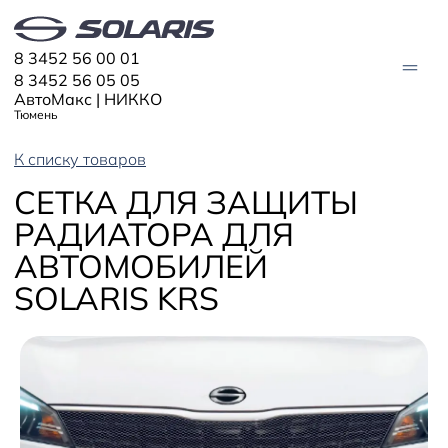
8 3452 56 00 01
8 3452 56 05 05
АвтоМакс | НИККО
Тюмень
К списку товаров
АВТО В НАЛИЧИИ
СЕТКА ДЛЯ ЗАЩИТЫ
РАДИАТОРА ДЛЯ
МОДЕЛИ
АВТОМОБИЛЕЙ
Solaris HC
Solaris KRX
ЦИФРОВОЙ АВТОМОБИЛЬ
SOLARIS KRS
Solaris KRS
Solaris HS
ПОКУПАТЕЛЯМ
Кредит
Трейд-ин
СЕРВИС
Корпоративным клиентам
Запасные части
Оригинальные аксессуары
Запись на сервис
Тест-драйв
О ДИЛЕРЕ
Гарантия
Solaris Страхование
Контакты
Руководства