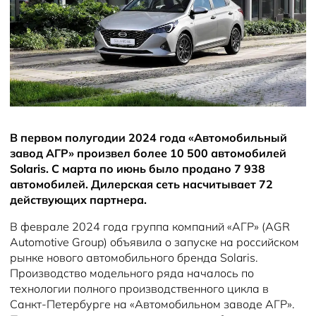
Solaris Забота
Информация о дилере
Помощь на дорогах
Плати частями
Новости
В первом полугодии 2024 года «Автомобильный
завод АГР» произвел более 10 500 автомобилей
Solaris. С марта по июнь было продано 7 938
автомобилей. Дилерская сеть насчитывает 72
действующих партнера.
В феврале 2024 года группа компаний «АГР» (AGR
Automotive Group) объявила о запуске на российском
рынке нового автомобильного бренда Solaris.
Производство модельного ряда началось по
технологии полного производственного цикла в
Санкт-Петербурге на «Автомобильном заводе АГР».